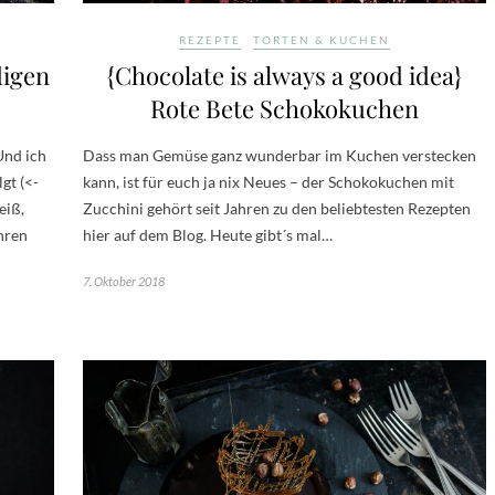
REZEPTE
TORTEN & KUCHEN
digen
{Chocolate is always a good idea}
Rote Bete Schokokuchen
Und ich
Dass man Gemüse ganz wunderbar im Kuchen verstecken
gt (<-
kann, ist für euch ja nix Neues – der Schokokuchen mit
eiß,
Zucchini gehört seit Jahren zu den beliebtesten Rezepten
hren
hier auf dem Blog. Heute gibt´s mal…
7. Oktober 2018