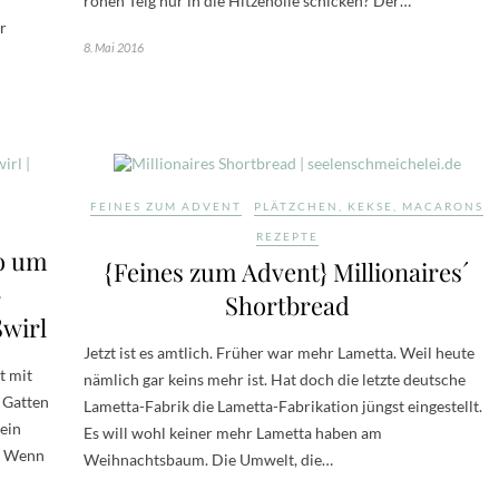
rohen Teig nur in die Hitzehölle schicken? Der…
r
8. Mai 2016
FEINES ZUM ADVENT
PLÄTZCHEN, KEKSE, MACARONS
REZEPTE
so um
{Feines zum Advent} Millionaires´
-
Shortbread
wirl
Jetzt ist es amtlich. Früher war mehr Lametta. Weil heute
t mit
nämlich gar keins mehr ist. Hat doch die letzte deutsche
 Gatten
Lametta-Fabrik die Lametta-Fabrikation jüngst eingestellt.
Mein
Es will wohl keiner mehr Lametta haben am
g. Wenn
Weihnachtsbaum. Die Umwelt, die…