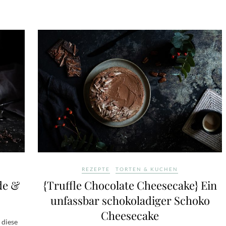
REZEPTE
TORTEN & KUCHEN
de &
{Truffle Chocolate Cheesecake} Ein
unfassbar schokoladiger Schoko
Cheesecake
 diese