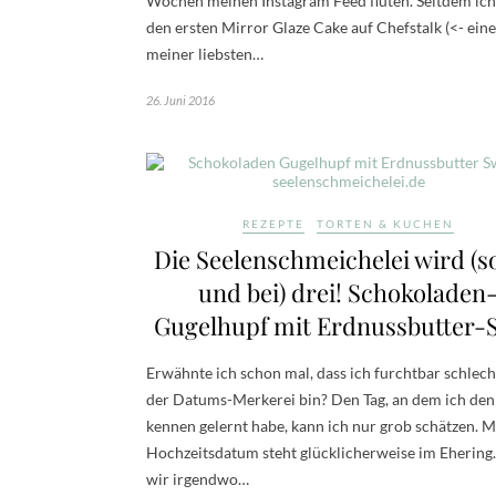
Wochen meinen Instagram Feed fluten. Seitdem ich
den ersten Mirror Glaze Cake auf Chefstalk (<- eine
meiner liebsten…
26. Juni 2016
REZEPTE
TORTEN & KUCHEN
Die Seelenschmeichelei wird (
und bei) drei! Schokoladen
Gugelhupf mit Erdnussbutter-S
Erwähnte ich schon mal, dass ich furchtbar schlech
der Datums-Merkerei bin? Den Tag, an dem ich den
kennen gelernt habe, kann ich nur grob schätzen. 
Hochzeitsdatum steht glücklicherweise im Eherin
wir irgendwo…