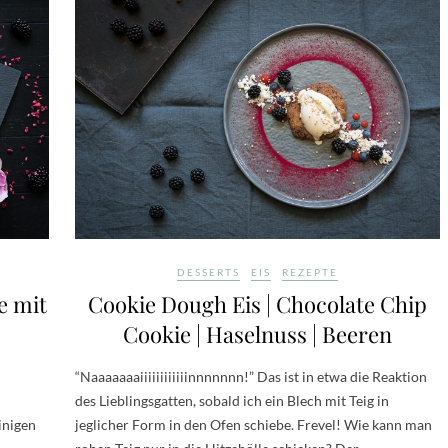
DESSERTS
EIS
REZEPTE
e mit
Cookie Dough Eis | Chocolate Chip
Cookie | Haselnuss | Beeren
“Naaaaaaaiiiiiiiiiiiinnnnnnn!” Das ist in etwa die Reaktion
des Lieblingsgatten, sobald ich ein Blech mit Teig in
inigen
jeglicher Form in den Ofen schiebe. Frevel! Wie kann man