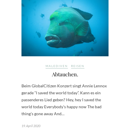
MALEDIVEN
REISEN
Abtauchen.
Beim GlobalCitizen Konzert singt Annie Lennox
gerade “I saved the world today”. Kann es ein
passenderes Lied geben? Hey, hey I saved the
world today Everybody’s happy now The bad
thing’s gone away And…
19. April 2020