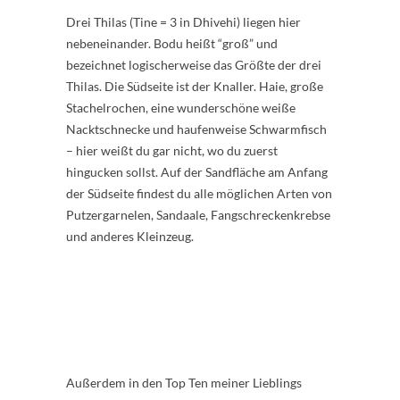
Drei Thilas (Tine = 3 in Dhivehi) liegen hier
nebeneinander. Bodu heißt “groß” und
bezeichnet logischerweise das Größte der drei
Thilas. Die Südseite ist der Knaller. Haie, große
Stachelrochen, eine wunderschöne weiße
Nacktschnecke und haufenweise Schwarmfisch
– hier weißt du gar nicht, wo du zuerst
hingucken sollst. Auf der Sandfläche am Anfang
der Südseite findest du alle möglichen Arten von
Putzergarnelen, Sandaale, Fangschreckenkrebse
und anderes Kleinzeug.
Außerdem in den Top Ten meiner Lieblings