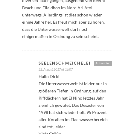
diversen Tauchgängen, ausgehend von Reethi
Beach und Ellaidhoo im Nord Ari Atoll
unterwegs. Allerdings ist dies schon wieder
einige Jahre her. Es freut mich aber zu hören,
dass die Unterwasserwelt dort noch
einigermaßen in Ordnung zu sein scheint.
SEELENSCHMEICHELEI
Antworten
22. August 2017 at 16:07
Hallo Dirk!
Die Unterwasserwelt ist leider nur in
größeren Tiefen in Ordnung, auf den
Riffdächern hat El Nino letztes Jahr
ziemlich gewütet. Das Desaster von
1998 hat sich wiederholt, 95 Prozent
aller Korallen im Flachwasserbereich
sind tot, leider.
Viele Grüße