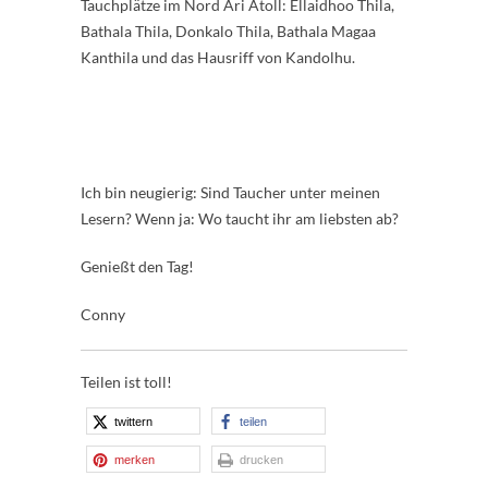
Tauchplätze im Nord Ari Atoll: Ellaidhoo Thila,
Bathala Thila, Donkalo Thila, Bathala Magaa
Kanthila und das Hausriff von Kandolhu.
Ich bin neugierig: Sind Taucher unter meinen
Lesern? Wenn ja: Wo taucht ihr am liebsten ab?
Genießt den Tag!
Conny
Teilen ist toll!
twittern
teilen
merken
drucken