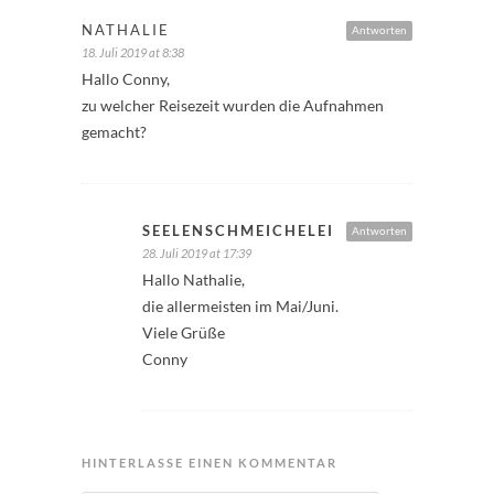
NATHALIE
Antworten
18. Juli 2019 at 8:38
Hallo Conny,
zu welcher Reisezeit wurden die Aufnahmen
gemacht?
SEELENSCHMEICHELEI
Antworten
28. Juli 2019 at 17:39
Hallo Nathalie,
die allermeisten im Mai/Juni.
Viele Grüße
Conny
HINTERLASSE EINEN KOMMENTAR