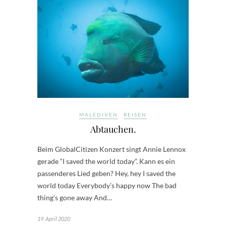
MALEDIVEN
REISEN
Abtauchen.
Beim GlobalCitizen Konzert singt Annie Lennox
gerade “I saved the world today”. Kann es ein
passenderes Lied geben? Hey, hey I saved the
world today Everybody’s happy now The bad
thing’s gone away And…
19. April 2020