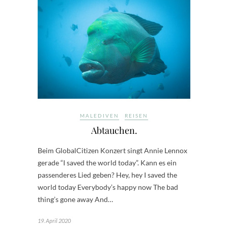
MALEDIVEN
REISEN
Abtauchen.
Beim GlobalCitizen Konzert singt Annie Lennox
gerade “I saved the world today”. Kann es ein
passenderes Lied geben? Hey, hey I saved the
world today Everybody’s happy now The bad
thing’s gone away And…
19. April 2020