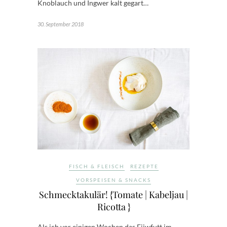
Knoblauch und Ingwer kalt gegart…
30. September 2018
FISCH & FLEISCH
REZEPTE
VORSPEISEN & SNACKS
Schmecktakulär! {Tomate | Kabeljau |
Ricotta }
Als ich vor einigen Wochen das Fiiwfutt im