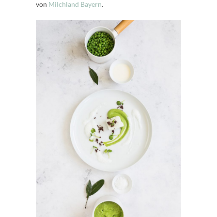
von
Milchland Bayern
.