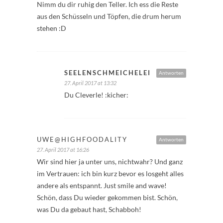
Nimm du dir ruhig den Teller. Ich ess die Reste
aus den Schüsseln und Töpfen, die drum herum
stehen :D
SEELENSCHMEICHELEI
Antworten
27. April 2017 at 13:32
Du Cleverle! :kicher:
UWE@HIGHFOODALITY
Antworten
27. April 2017 at 16:26
Wir sind hier ja unter uns, nichtwahr? Und ganz
im Vertrauen: ich bin kurz bevor es losgeht alles
andere als entspannt. Just smile and wave!
Schön, dass Du wieder gekommen bist. Schön,
was Du da gebaut hast, Schabboh!