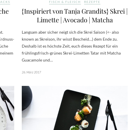
NACKS
FISCH & FLEISCH
REZEPTE
iche
{Inspiriert von Tanja Grandits} Skrei |
Limette | Avocado | Matcha
t.
Langsam aber sicher neigt sich die Skrei Saison (<- also
Erdnuss-
known as Skreison, ihr wisst Bescheid…) dem Ende zu.
küche
Deshalb ist es höchste Zeit, euch dieses Rezept für ein
n meinem
frühlingsfrisch-grünes Skrei-Limetten Tatar mit Matcha
Guacamole und…
26. März 2017