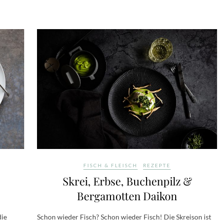
FISCH & FLEISCH
REZEPTE
Skrei, Erbse, Buchenpilz &
Bergamotten Daikon
die
Schon wieder Fisch? Schon wieder Fisch! Die Skreison ist