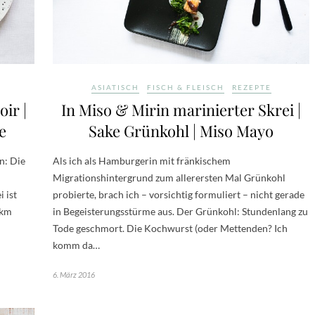
ASIATISCH
FISCH & FLEISCH
REZEPTE
ir |
In Miso & Mirin marinierter Skrei |
e
Sake Grünkohl | Miso Mayo
n: Die
Als ich als Hamburgerin mit fränkischem
Migrationshintergrund zum allerersten Mal Grünkohl
i ist
probierte, brach ich – vorsichtig formuliert – nicht gerade
 km
in Begeisterungsstürme aus. Der Grünkohl: Stundenlang zu
Tode geschmort. Die Kochwurst (oder Mettenden? Ich
komm da…
6. März 2016