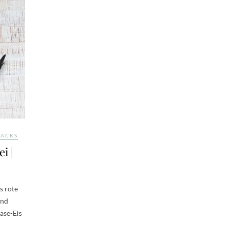
NACKS
i |
s rote
und
äse-Eis