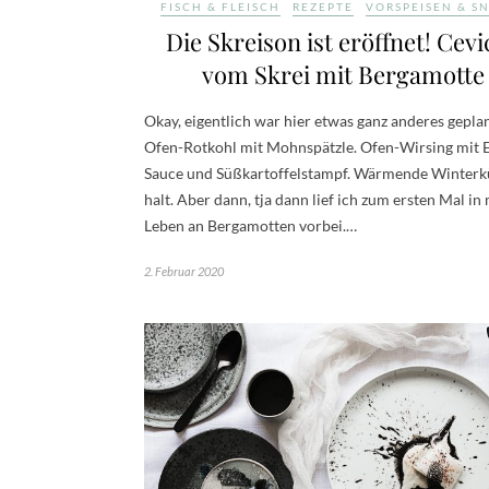
FISCH & FLEISCH
REZEPTE
VORSPEISEN & S
Die Skreison ist eröffnet! Cev
vom Skrei mit Bergamotte
Okay, eigentlich war hier etwas ganz anderes geplan
Ofen-Rotkohl mit Mohnspätzle. Ofen-Wirsing mit 
Sauce und Süßkartoffelstampf. Wärmende Winter
halt. Aber dann, tja dann lief ich zum ersten Mal i
Leben an Bergamotten vorbei.…
2. Februar 2020