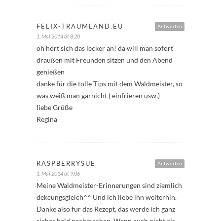
FELIX-TRAUMLAND.EU
Antworten
1. Mai 2014 at 8:20
oh hört sich das lecker an! da will man sofort
draußen mit Freunden sitzen und den Abend
genießen
danke für die tolle Tips mit dem Waldmeister, so
was weiß man garnicht ( einfrieren usw.)
liebe Grüße
Regina
RASPBERRYSUE
Antworten
1. Mai 2014 at 9:06
Meine Waldmeister-Erinnerungen sind ziemlich
dekcungsgleich^^ Und ich liebe ihn weiterhin.
Danke also für das Rezept, das werde ich ganz
sicher bald nachmachen. Wenn auch nicht als