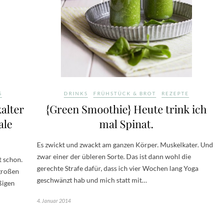
S
DRINKS
FRÜHSTÜCK & BROT
REZEPTE
alter
{Green Smoothie} Heute trink ich
ale
mal Spinat.
Es zwickt und zwackt am ganzen Körper. Muskelkater. Und
zwar einer der übleren Sorte. Das ist dann wohl die
t schon.
gerechte Strafe dafür, dass ich vier Wochen lang Yoga
 großen
geschwänzt hab und mich statt mit…
ßigen
4. Januar 2014