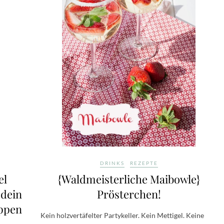
DRINKS
REZEPTE
el
{Waldmeisterliche Maibowle}
 dein
Prösterchen!
ppen
Kein holzvertäfelter Partykeller. Kein Mettigel. Keine