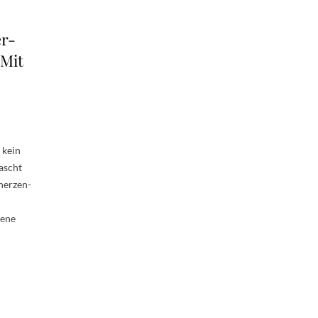
er-
Mit
 kein
nascht
herzen-
rene