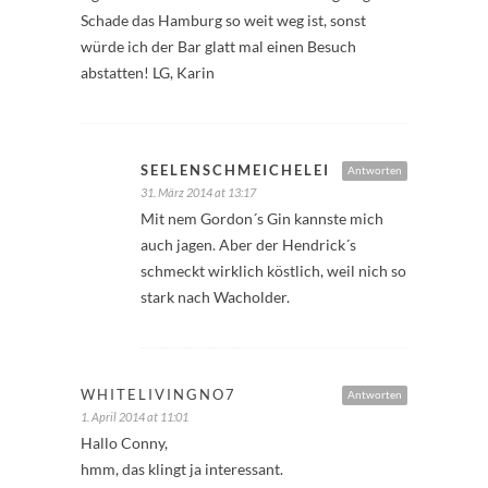
Schade das Hamburg so weit weg ist, sonst
würde ich der Bar glatt mal einen Besuch
abstatten! LG, Karin
SEELENSCHMEICHELEI
Antworten
31. März 2014 at 13:17
Mit nem Gordon´s Gin kannste mich
auch jagen. Aber der Hendrick´s
schmeckt wirklich köstlich, weil nich so
stark nach Wacholder.
WHITELIVINGNO7
Antworten
1. April 2014 at 11:01
Hallo Conny,
hmm, das klingt ja interessant.