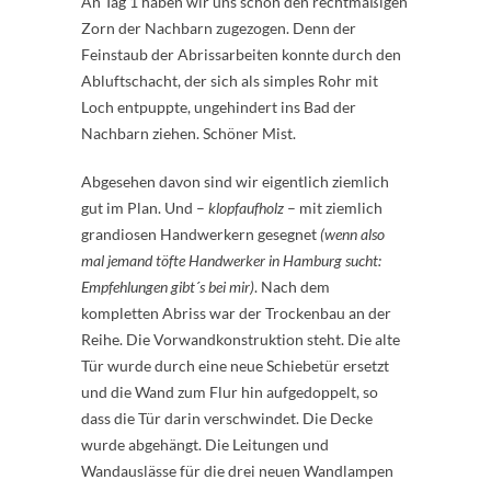
An Tag 1 haben wir uns schon den rechtmäßigen
Zorn der Nachbarn zugezogen. Denn der
Feinstaub der Abrissarbeiten konnte durch den
Abluftschacht, der sich als simples Rohr mit
Loch entpuppte, ungehindert ins Bad der
Nachbarn ziehen. Schöner Mist.
Abgesehen davon sind wir eigentlich ziemlich
gut im Plan. Und –
klopfaufholz
– mit ziemlich
grandiosen Handwerkern gesegnet
(wenn also
mal jemand töfte Handwerker in Hamburg sucht:
Empfehlungen gibt´s bei mir)
. Nach dem
kompletten Abriss war der Trockenbau an der
Reihe. Die Vorwandkonstruktion steht. Die alte
Tür wurde durch eine neue Schiebetür ersetzt
und die Wand zum Flur hin aufgedoppelt, so
dass die Tür darin verschwindet. Die Decke
wurde abgehängt. Die Leitungen und
Wandauslässe für die drei neuen Wandlampen