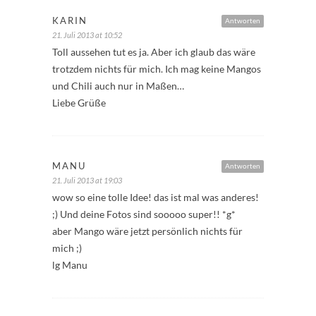
KARIN
Antworten
21. Juli 2013 at 10:52
Toll aussehen tut es ja. Aber ich glaub das wäre
trotzdem nichts für mich. Ich mag keine Mangos
und Chili auch nur in Maßen…
Liebe Grüße
MANU
Antworten
21. Juli 2013 at 19:03
wow so eine tolle Idee! das ist mal was anderes!
;) Und deine Fotos sind sooooo super!! *g*
aber Mango wäre jetzt persönlich nichts für
mich ;)
lg Manu