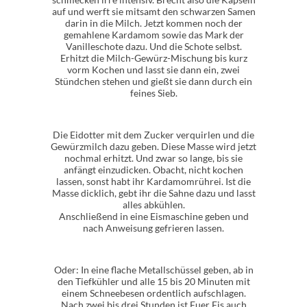
auf und werft sie mitsamt den schwarzen Samen
darin in die Milch. Jetzt kommen noch der
gemahlene Kardamom sowie das Mark der
Vanilleschote dazu. Und die Schote selbst.
Erhitzt die Milch-Gewürz-Mischung bis kurz
vorm Kochen und lasst sie dann ein, zwei
Stündchen stehen und gießt sie dann durch ein
feines Sieb.
Die Eidotter mit dem Zucker verquirlen und die
Gewürzmilch dazu geben. Diese Masse wird jetzt
nochmal erhitzt. Und zwar so lange, bis sie
anfängt einzudicken. Obacht, nicht kochen
lassen, sonst habt ihr Kardamomrührei. Ist die
Masse dicklich, gebt ihr die Sahne dazu und lasst
alles abkühlen.
Anschließend in eine Eismaschine geben und
nach Anweisung gefrieren lassen.
Oder: In eine flache Metallschüssel geben, ab in
den Tiefkühler und alle 15 bis 20 Minuten mit
einem Schneebesen ordentlich aufschlagen.
Nach zwei bis drei Stunden ist Euer Eis auch