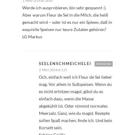
1. März 2014 at 16:43
Werde ich ausprobieren, bin sehr gespannt :).
Aber warum Fleur de Sel in die Milch, die heiß
gemacht wird – oder ist es nur ein Spleen, daß in
exquisite Speisen nur teure Zutaten gehören?
LG Markus
SEELENSCHMEICHELEI
Antworten
2. März 2014 at 1:21
Och, einfach weil ich Fleur de Sel lieber
mag. Vor allem in Süßspeisen. Wenn du
es nicht erhitzen magst, gibst du es
einfach dazu, wenn die Masse
abgekühlt ist. Oder nimmst normales
Meersalz. Ganz, wie du magst. Rezepte
sollen Spaß machen, finde ich. Und kein
Korsett sein.
Schöne Grüße