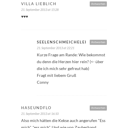
VILLA LIEBLICH
Antworten
21. September 2013 at 15:28
♥♥♥
SEELENSCHMEICHELEI
Antworten
21. September 2013 at 22:21
Kurze Frage am Rande: Wie bekommst
du denn die Herzen hier rein? (<- über
die ich mich sehr gefreut hab)
Fragt mit liebem Gruß
Conny
HASEUNDFLO
Antworten
21. September 2013 at 16:10
Also mich hätten die Kekse auch angerufen "Ess
mich", "ess mich". Und wie von Zauberhand