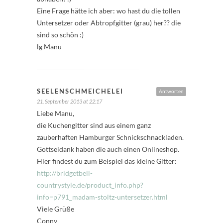
Eine Frage hätte ich aber: wo hast du die tollen
Untersetzer oder Abtropfgitter (grau) her?? die
sind so schön :)
lg Manu
SEELENSCHMEICHELEI
Antworten
21. September 2013 at 22:17
Liebe Manu,
die Kuchengitter sind aus einem ganz
zauberhaften Hamburger Schnickschnackladen.
Gottseidank haben die auch einen Onlineshop.
Hier findest du zum Beispiel das kleine Gitter:
http://bridgetbell-
countrystyle.de/product_info.php?
info=p791_madam-stoltz-untersetzer.html
Viele Grüße
Conny