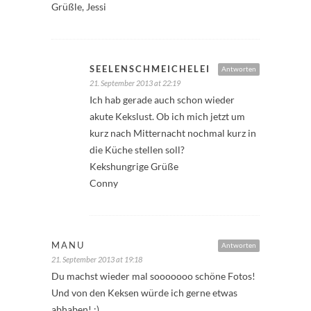
Grüßle, Jessi
SEELENSCHMEICHELEI
Antworten
21. September 2013 at 22:19
Ich hab gerade auch schon wieder
akute Kekslust. Ob ich mich jetzt um
kurz nach Mitternacht nochmal kurz in
die Küche stellen soll?
Kekshungrige Grüße
Conny
MANU
Antworten
21. September 2013 at 19:18
Du machst wieder mal sooooooo schöne Fotos!
Und von den Keksen würde ich gerne etwas
abhaben! :)