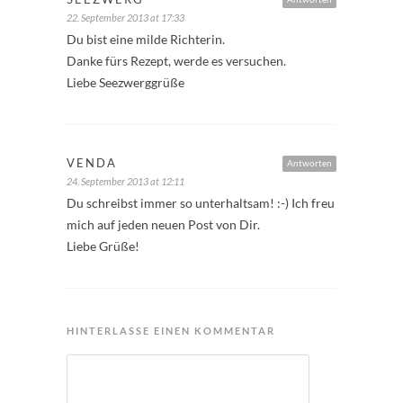
22. September 2013 at 17:33
Du bist eine milde Richterin.
Danke fürs Rezept, werde es versuchen.
Liebe Seezwerggrüße
VENDA
Antworten
24. September 2013 at 12:11
Du schreibst immer so unterhaltsam! :-) Ich freu
mich auf jeden neuen Post von Dir.
Liebe Grüße!
HINTERLASSE EINEN KOMMENTAR