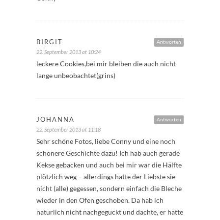
BIRGIT
Antworten
22. September 2013 at 10:24
leckere Cookies,bei mir bleiben die auch nicht
lange unbeobachtet(grins)
JOHANNA
Antworten
22. September 2013 at 11:18
Sehr schöne Fotos, liebe Conny und eine noch
schönere Geschichte dazu! Ich hab auch gerade
Kekse gebacken und auch bei mir war die Hälfte
plötzlich weg – allerdings hatte der Liebste sie
nicht (alle) gegessen, sondern einfach die Bleche
wieder in den Ofen geschoben. Da hab ich
natürlich nicht nachgeguckt und dachte, er hätte