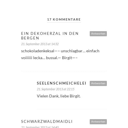
17 KOMMENTARE
EIN DEKOHERZAL IN DEN
Antworten
BERGEN
21. September 2013 at 14:32
schokoladenkeksal—– unschlagbar… einfach
voiiiiii lecka… bussal.— Birgit—–
SEELENSCHMEICHELEI
Antworten
21. September 2013 at 22:15
Vielen Dank, liebe Birgit.
SCHWARZWALDMAIDLI
Antworten
21. September 2013 at 14:40