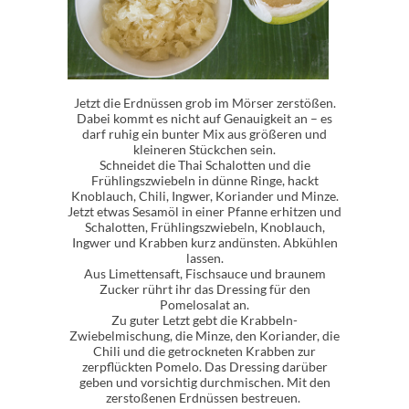
Jetzt die Erdnüssen grob im Mörser zerstößen.
Dabei kommt es nicht auf Genauigkeit an – es
darf ruhig ein bunter Mix aus größeren und
kleineren Stückchen sein.
Schneidet die Thai Schalotten und die
Frühlingszwiebeln in dünne Ringe, hackt
Knoblauch, Chili, Ingwer, Koriander und Minze.
Jetzt etwas Sesamöl in einer Pfanne erhitzen und
Schalotten, Frühlingszwiebeln, Knoblauch,
Ingwer und Krabben kurz andünsten. Abkühlen
lassen.
Aus Limettensaft, Fischsauce und braunem
Zucker rührt ihr das Dressing für den
Pomelosalat an.
Zu guter Letzt gebt die Krabbeln-
Zwiebelmischung, die Minze, den Koriander, die
Chili und die getrockneten Krabben zur
zerpflückten Pomelo. Das Dressing darüber
geben und vorsichtig durchmischen. Mit den
zerstoßenen Erdnüssen bestreuen.