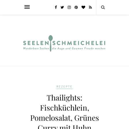
REZEPTE
Thailights:
Fischküchlein,
Pomelosalat, Grünes
Curry mit Huhn