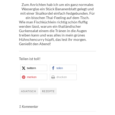
Zum Anrichten hab ich um ein ganz normales
Wasserglas ein Stück Bananenblatt gelegt und
mit einer Sisalkordel einfach festgebunden. Für
ein bisschen Thai-Feeling auf dem Tisch.
Wie man Fischküchlein richtig schön fluffig
werden lässt, warum ein thailändischer
Gurkensalat einem die Tränen in die Augen
treiben kann und was alles in mein grünes
Hühnchencurry hüpft, das lest ihr morgen.
Genießt den Abend!
Teilen ist toll!
twittern
teilen
merken
drucken
ASIATISCH
REZEPTE
1 Kommentar