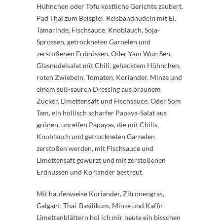
Hühnchen oder Tofu köstliche Gerichte zaubert.
Pad Thai zum Beispiel, Reisbandnudeln mit Ei,
Tamarinde, Fischsauce, Knoblauch, Soja-
Sprossen, getrockneten Garnelen und
zerstoßenen Erdnüssen. Oder Yam Wun Sen,
Glasnudelsalat mit Chili, gehacktem Hühnchen,
roten Zwiebeln, Tomaten, Koriander, Minze und
einem süß-sauren Dressing aus braunem
Zucker, Limettensaft und Fischsauce. Oder Som
Tam, ein höllisch scharfer Papaya-Salat aus
grünen, unreifen Papayas, die mit Chilis,
Knoblauch und getrockneten Garnelen
zerstoßen werden, mit Fischsauce und
Limettensaft gewürzt und mit zerstoßenen
Erdnüssen und Koriander bestreut.
Mit haufenweise Koriander, Zitronengras,
Galgant, Thai-Basilikum, Minze und Kaffir-
Limettenblättern hol ich mir heute ein bisschen