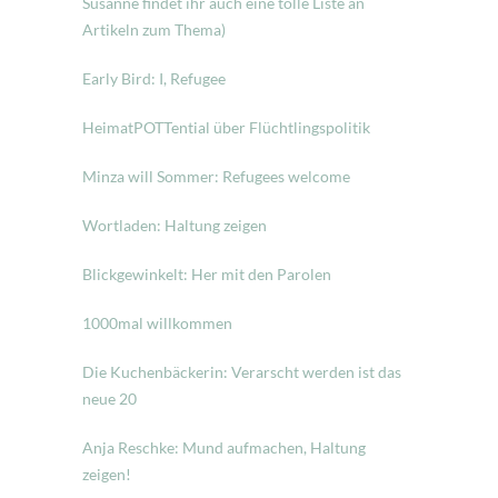
Susanne findet ihr auch eine tolle Liste an
Artikeln zum Thema)
Early Bird: I, Refugee
HeimatPOTTential über Flüchtlingspolitik
Minza will Sommer: Refugees welcome
Wortladen: Haltung zeigen
Blickgewinkelt: Her mit den Parolen
1000mal willkommen
Die Kuchenbäckerin: Verarscht werden ist das
neue 20
Anja Reschke: Mund aufmachen, Haltung
zeigen!