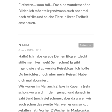
Elefanten… sooo toll… Das sind wunderschöne
Bilder. Ich möchte irgendwann auch nochmal
nach Afrika und solche Tiere in ihrer Freiheit
anschauen.
NANA
Antworten
8. Juni 2013 at 8:15
Hallo! Ich habe gerade Deinen Blog entdeckt
stille mein Fernweh! Sehr schön! Es gibt
irgendwie viel zu wenige Reiseblogs: Ich hoffe
Du berichtest noch über mehr Reisen! Habe
dich mal abonniert.
Wir waren im Mai auch 2 Tage in Kapama (sehr
schön, wo ward ihr denn genau) und danach in
Sabi Sand (noch viel schöner, aber da waren wir
auch schon das zweite Mal, weil es uns so gut
gefallen hat). Vorher 2 Wochen in Madagaskar.