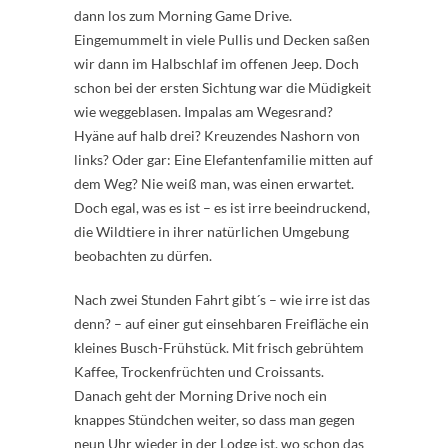
dann los zum Morning Game Drive.
Eingemummelt in viele Pullis und Decken saßen
wir dann im Halbschlaf im offenen Jeep. Doch
schon bei der ersten Sichtung war die Müdigkeit
wie weggeblasen. Impalas am Wegesrand?
Hyäne auf halb drei? Kreuzendes Nashorn von
links? Oder gar: Eine Elefantenfamilie mitten auf
dem Weg? Nie weiß man, was einen erwartet.
Doch egal, was es ist – es ist irre beeindruckend,
die Wildtiere in ihrer natürlichen Umgebung
beobachten zu dürfen.
Nach zwei Stunden Fahrt gibt´s – wie irre ist das
denn? – auf einer gut einsehbaren Freifläche ein
kleines Busch-Frühstück. Mit frisch gebrühtem
Kaffee, Trockenfrüchten und Croissants.
Danach geht der Morning Drive noch ein
knappes Stündchen weiter, so dass man gegen
neun Uhr wieder in der Lodge ist, wo schon das