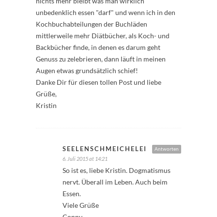
nichts mehr bleibt was man wirklich
unbedenklich essen "darf" und wenn ich in den
Kochbuchabteilungen der Buchläden
mittlerweile mehr Diätbücher, als Koch- und
Backbücher finde, in denen es darum geht
Genuss zu zelebrieren, dann läuft in meinen
Augen etwas grundsätzlich schief!
Danke Dir für diesen tollen Post und liebe
Grüße,
Kristin
SEELENSCHMEICHELEI
Antworten
6. Juli 2015 at 14:21
So ist es, liebe Kristin. Dogmatismus
nervt. Überall im Leben. Auch beim
Essen.
Viele Grüße
Conny