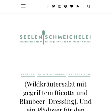
REZEPTE
SALATE & SUPPEN
VEGETARISCH
{Wildkräutersalat mit
gegrilltem Ricotta und
Blaubeer-Dressing}. Und
ein Plädoyer für den