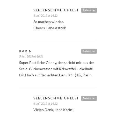
SEELENSCHMEICHELEI
Antworten
6. Juli 2015 at 14:22
So machen wir das.
Cheers, liebe Astrid!
KARIN
Antworten
5. Juli 2015 at 16:26
Super Post liebe Conny, der spricht mir aus der
Seele. Gurkenwasser mit Reiswaffel – ekelhaft!
Ein Hoch auf den echten Genuß ! :-) LG, Karin
SEELENSCHMEICHELEI
Antworten
6. Juli 2015 at 14:22
Vielen Dank, liebe Karin!