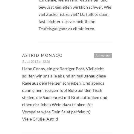
bewusst genießen wirklich schwer. Wie
viel Zucker ist zu viel? Da fällt es dann
fast leichter, das vermeintliche
Teufelsgut ganz zu eliminieren.
ASTRID MONAQO
Antworten
5. Juli 2015 at 13:26
Liebe Conny, ein großartiger Post. Vielleicht
sollten wir uns alle ab und an mal genau diese
Rage aus dem Herzen schreiben. Und abends
dann einen riesigen Topf Bolo auf den Tisch
stellen, die Saucenrest mit Brot auftunken und
einen ehrlichen Wein dazu trinken. Als
Vorspeise wäre Dein Salat perfekt ;o)
Viele Grüße, Astrid