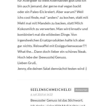
für Allergiker so viele Alternativen gibt und ich
bin auch jemand, der gerne mal vegan backt
oder ein Paleo-Eis kreiert. Aber warum? Weil
ichs cool finde, mal "anders" zu kochen, statt mit
Mehl mal mit Mandeln zu backen, statt Milch
Kokosmilch zu verwerten. Man wird kreativ und
kombiniert mal die wildesten Dinge. Von
irgendwelchen Ersatzprodukten halte ich aber
gar nichts. Reiswaffel mit Essiggurkenwasser??!
What the… Dann doch lieber ein schönes Steak.
Hoch lebe der (bewusste) Genuss.
Lieben Gruß,
Jenny, die deinen Salat demnächst testen wird :)
SEELENSCHMEICHELEI
Antworten
6. Juli 2015 at 14:22
Bewusster Genuss ist das Stichwort.
Ich denke, vielen fällt Maß halten und