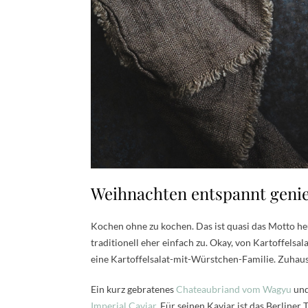
Weihnachten entspannt geni
Kochen ohne zu kochen. Das ist quasi das Motto he
traditionell eher einfach zu. Okay, von Kartoffelsal
eine Kartoffelsalat-mit-Würstchen-Familie. Zuhause
Ein kurz gebratenes
Chateaubriand vom Wagyu
und
Imperial Caviar
. Für seinen Kaviar ist das Berliner