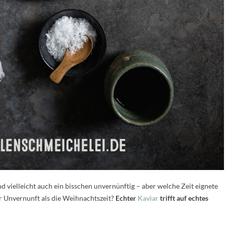
d vielleicht auch ein bisschen unvernünftig – aber welche Zeit eignete
er Unvernunft als die Weihnachtszeit?
Echter
Kaviar
trifft auf echtes