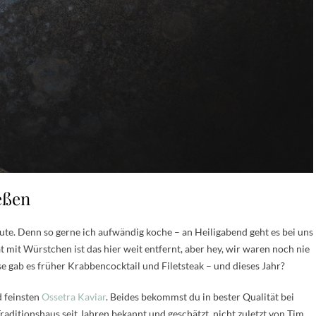
eßen
ute. Denn so gerne ich aufwändig koche – an Heiligabend geht es bei uns
at mit Würstchen ist das hier weit entfernt, aber hey, wir waren noch nie
 gab es früher Krabbencocktail und Filetsteak – und dieses Jahr?
 feinsten
Ossetra Kaviar
. Beides bekommst du in bester Qualität bei
 Traditionshaus seit Jahren bekannt und geschätzt, nicht zuletzt von Tim