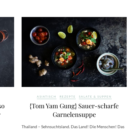
ASIATISCH
REZEPTE
SALATE & SUPPEN
so
{Tom Yam Gung} Sauer-scharfe
r
Garnelensuppe
Thailand – Sehnsuchtsland. Das Land! Die Menschen! Das