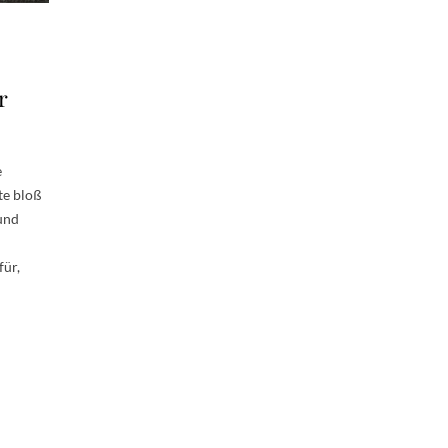
r
e
te bloß
 und
für,