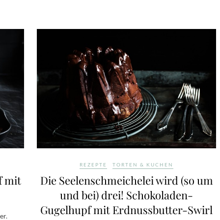
REZEPTE
TORTEN & KUCHEN
f mit
Die Seelenschmeichelei wird (so um
und bei) drei! Schokoladen-
Gugelhupf mit Erdnussbutter-Swirl
er.