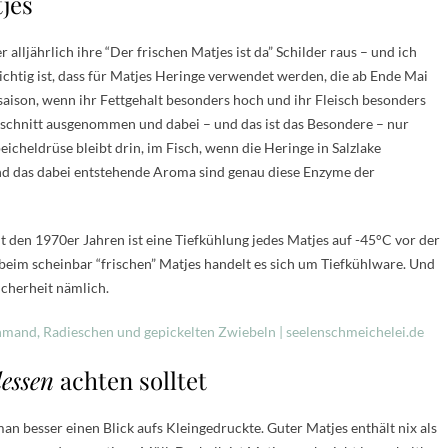
jes
 alljährlich ihre “Der frischen Matjes ist da” Schilder raus – und ich
htig ist, dass für Matjes Heringe verwendet werden, die ab Ende Mai
aison, wenn ihr Fettgehalt besonders hoch und ihr Fleisch besonders
lschnitt ausgenommen und dabei – und das ist das Besondere – nur
cheldrüse bleibt drin, im Fisch, wenn die Heringe in Salzlake
nd das dabei entstehende Aroma sind genau diese Enzyme der
 den 1970er Jahren ist eine Tiefkühlung jedes Matjes auf -45°C vor der
beim scheinbar “frischen” Matjes handelt es sich um Tiefkühlware. Und
icherheit nämlich.
dessen
achten solltet
 man besser einen Blick aufs Kleingedruckte. Guter Matjes enthält nix als