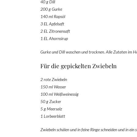
40 g Dill
200 g Gurke
140 ml Rapsöl
3 EL Apfelsaft
2 EL Zitronensaft
1 EL Ahornsirup
Gurke und Dill waschen und trocknen. Alle Zutaten im Ho
Für die gepickelten Zwiebeln
2 rote Zwiebeln
150 ml Wasser
100 ml Weißweinessig
50 g Zucker
5 g Meersalz
1 Lorbeerblatt
Zwiebeln schälen und in feine Ringe schneiden und in ein s