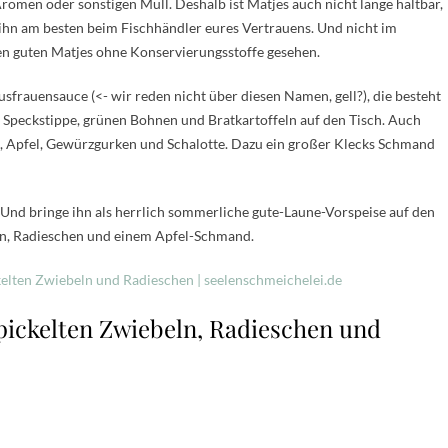
romen oder sonstigen Müll. Deshalb ist Matjes auch nicht lange haltbar,
t ihn am besten beim Fischhändler eures Vertrauens. Und nicht im
en guten Matjes ohne Konservierungsstoffe gesehen.
sfrauensauce (<- wir reden nicht über diesen Namen, gell?), die besteht
 Speckstippe, grünen Bohnen und Bratkartoffeln auf den Tisch. Auch
n, Apfel, Gewürzgurken und Schalotte. Dazu ein großer Klecks Schmand
 Und bringe ihn als herrlich sommerliche gute-Laune-Vorspeise auf den
eln, Radieschen und einem Apfel-Schmand.
pickelten Zwiebeln, Radieschen und