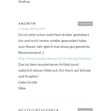
Andrea
ANONYM
Antworten
3. Januar 2015 at 12:47
Da ich jetzt schon mehrfach drüber gestolpert
bin und mich immer wieder gewundert habe
zum Neuen Jahr gleich mal etwas gut gemeinte
Besserwisserei ;)
http://www.duden.de/rechtschreibung/Silvester_Tag_Jahres
Das tut dem wunderbaren Artikel sonst
natürlich keinen Abbruch. Ein Hoch auf Schnee
und Krapfen!
Liebe Grüße
Silke
HEUTEGIBTSGEBÄCK
Antworten