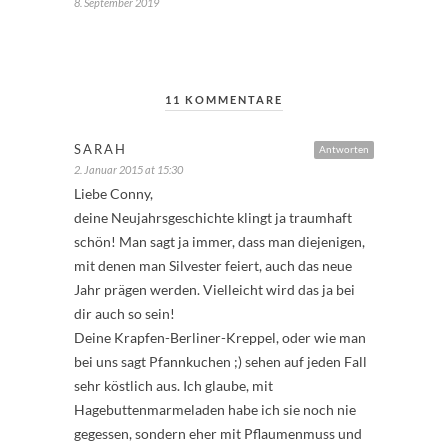
8. September 2019
11 KOMMENTARE
SARAH
Antworten
2. Januar 2015 at 15:30
Liebe Conny,
deine Neujahrsgeschichte klingt ja traumhaft
schön! Man sagt ja immer, dass man diejenigen,
mit denen man Silvester feiert, auch das neue
Jahr prägen werden. Vielleicht wird das ja bei
dir auch so sein!
Deine Krapfen-Berliner-Kreppel, oder wie man
bei uns sagt Pfannkuchen ;) sehen auf jeden Fall
sehr köstlich aus. Ich glaube, mit
Hagebuttenmarmeladen habe ich sie noch nie
gegessen, sondern eher mit Pflaumenmuss und