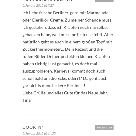
5. Januar 2015 at 7:27
Ich liebe frische Berliner, gern mit Marmelade
oder Eierlikör-Creme. Zu meiner Schande muss
ich gestehen, dass ich Krapfen noch nie selbst
gebacken habe, weil mir eine Friteuse fehlt. Aber
natürlich geht es auch in einem großen Topf mit
Zuckerthermometer… Dein Rezept und die
tollen Bilder Deiner perfekten kleinen Krapfen
haben richtig Lust gemacht, es doch mal
auszuprobieren. Karneval kommt doch auch
schon bald um die Ecke, oder?!? Da geht auch
gar nichts ohne leckere Berliner!!!
Liebe Grüße und alles Gute für das Neue Jahr,
Tina
COOKIN'
Antworten
5. Januar 2015 at 14:55