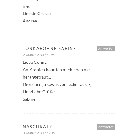
nie.
Liebste Grüsse
Andrea
TONKABOHNE SABINE
Antworten
2. Januar 2015 at 21:53
Liebe Conny,
An Krapfen habe ich mich noch nie
herangetraut…
Die sehen ja sowas von lecker aus :-)
Herzliche Grüße,
Sabine
NASCHKATZE
Antworten
3. Januar 2015 at 7:35