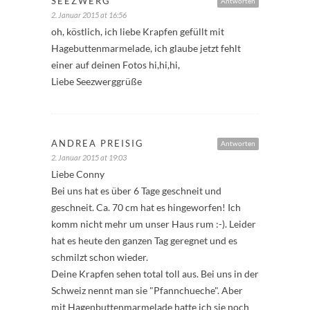
SEEZWERG
Antworten
2. Januar 2015 at 16:56
oh, köstlich, ich liebe Krapfen gefüllt mit
Hagebuttenmarmelade, ich glaube jetzt fehlt
einer auf deinen Fotos hi,hi,hi,
Liebe Seezwerggrüße
ANDREA PREISIG
Antworten
2. Januar 2015 at 19:03
Liebe Conny
Bei uns hat es über 6 Tage geschneit und
geschneit. Ca. 70 cm hat es hingeworfen! Ich
komm nicht mehr um unser Haus rum :-). Leider
hat es heute den ganzen Tag geregnet und es
schmilzt schon wieder.
Deine Krapfen sehen total toll aus. Bei uns in der
Schweiz nennt man sie "Pfannchueche". Aber
mit Hagenbuttenmarmelade hatte ich sie noch