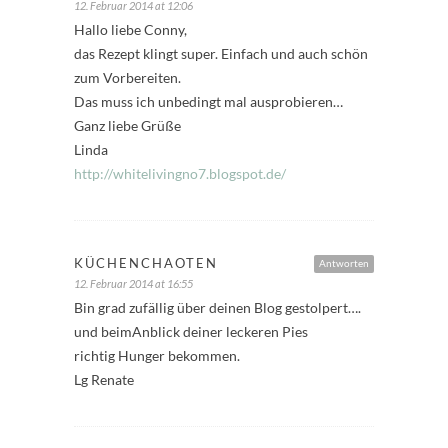
12. Februar 2014 at 12:06
Hallo liebe Conny,
das Rezept klingt super. Einfach und auch schön
zum Vorbereiten.
Das muss ich unbedingt mal ausprobieren…
Ganz liebe Grüße
Linda
http://whitelivingno7.blogspot.de/
KÜCHENCHAOTEN
Antworten
12. Februar 2014 at 16:55
Bin grad zufällig über deinen Blog gestolpert….
und beimAnblick deiner leckeren Pies
richtig Hunger bekommen.
Lg Renate