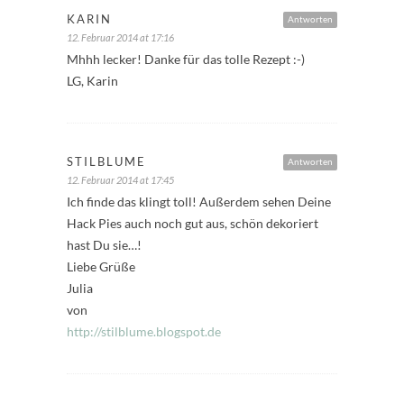
KARIN
Antworten
12. Februar 2014 at 17:16
Mhhh lecker! Danke für das tolle Rezept :-)
LG, Karin
STILBLUME
Antworten
12. Februar 2014 at 17:45
Ich finde das klingt toll! Außerdem sehen Deine
Hack Pies auch noch gut aus, schön dekoriert
hast Du sie…!
Liebe Grüße
Julia
von
http://stilblume.blogspot.de