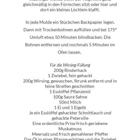
gleichmäßig in den Förmchen sitzt oder hier und
dort ein kleines Löchlein klafft.
In jede Mulde ein Stückchen Backpapier legen.
Dann mit Trockenbohnen auffüllen und bei 175°
Umluft etwa 10 Minuten blindbacken. Die
Bohnen entfernen und nochmals 5 Minuten im
Ofen lassen.
Für die Wirsing-Füllung
200g Rinderhack
1 Zwiebel, fein gehackt
200g Wirsing, gewaschen, Strunk entfernt und in
feine Streifen geschnitten
1 Esslöffel Pflanzenöl
100g Saure Sahne
50ml Milch
1 Ei und 1 Eigelb
Je ein Esslöffel gehackter Schnittlauch und
gehackte Petersilie
Eine ordentliche Prise frisch geriebene
Muskatnuss
Meersalz und frisch gemahlener Pfeffer
Das Öl in einer Pfanne erhitzen und die Zwiebel