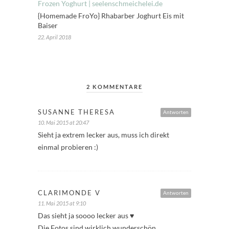
{Homemade FroYo} Rhabarber Joghurt Eis mit
Baiser
22. April 2018
2 KOMMENTARE
SUSANNE THERESA
Antworten
10. Mai 2015 at 20:47
Sieht ja extrem lecker aus, muss ich direkt
einmal probieren :)
CLARIMONDE V
Antworten
11. Mai 2015 at 9:10
Das sieht ja soooo lecker aus ♥
Die Fotos sind wirklich wunderschön