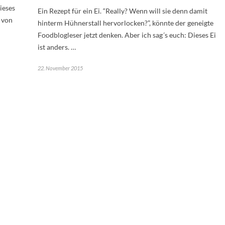
dieses
Ein Rezept für ein Ei. “Really? Wenn will sie denn damit
 von
hinterm Hühnerstall hervorlocken?”, könnte der geneigte
Foodblogleser jetzt denken. Aber ich sag´s euch: Dieses Ei
ist anders. …
22. November 2015