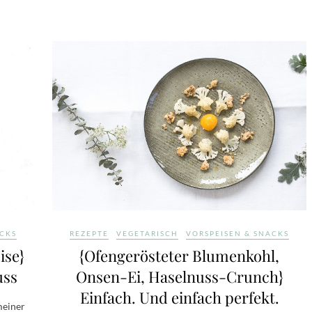
ACKS
REZEPTE
VEGETARISCH
VORSPEISEN & SNACKS
ise}
{Ofengerösteter Blumenkohl,
uss
Onsen-Ei, Haselnuss-Crunch}
Einfach. Und einfach perfekt.
meiner