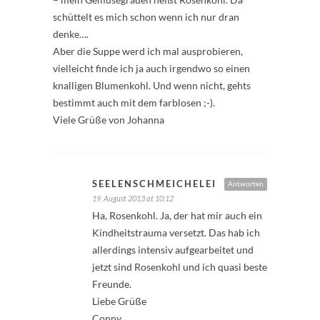
schüttelt es mich schon wenn ich nur dran
denke….
Aber die Suppe werd ich mal ausprobieren,
vielleicht finde ich ja auch irgendwo so einen
knalligen Blumenkohl. Und wenn nicht, gehts
bestimmt auch mit dem farblosen ;-).
Viele Grüße von Johanna
SEELENSCHMEICHELEI
Antworten
19. August 2013 at 10:12
Ha, Rosenkohl. Ja, der hat mir auch ein
Kindheitstrauma versetzt. Das hab ich
allerdings intensiv aufgearbeitet und
jetzt sind Rosenkohl und ich quasi beste
Freunde.
Liebe Grüße
Conny