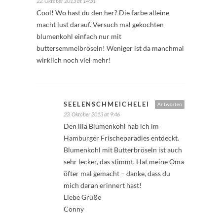
22. Oktober 2013 at 14:31
Cool! Wo hast du den her? Die farbe alleine
macht lust darauf. Versuch mal gekochten
blumenkohl einfach nur mit
buttersemmelbröseln! Weniger ist da manchmal
wirklich noch viel mehr!
SEELENSCHMEICHELEI
Antworten
23. Oktober 2013 at 9:46
Den lila Blumenkohl hab ich im
Hamburger Frischeparadies entdeckt.
Blumenkohl mit Butterbröseln ist auch
sehr lecker, das stimmt. Hat meine Oma
öfter mal gemacht – danke, dass du
mich daran erinnert hast!
Liebe Grüße
Conny