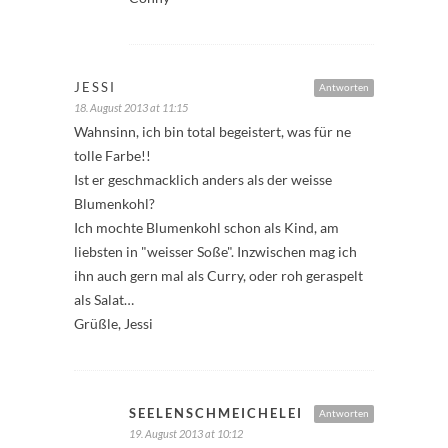
JESSI
Antworten
18. August 2013 at 11:15
Wahnsinn, ich bin total begeistert, was für ne
tolle Farbe!!
Ist er geschmacklich anders als der weisse
Blumenkohl?
Ich mochte Blumenkohl schon als Kind, am
liebsten in "weisser Soße". Inzwischen mag ich
ihn auch gern mal als Curry, oder roh geraspelt
als Salat…
Grüßle, Jessi
SEELENSCHMEICHELEI
Antworten
19. August 2013 at 10:12