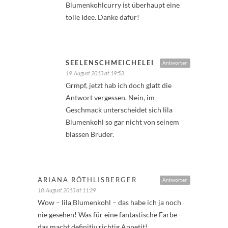
Blumenkohlcurry ist überhaupt eine
tolle Idee. Danke dafür!
SEELENSCHMEICHELEI
Antworten
19. August 2013 at 19:53
Grmpf, jetzt hab ich doch glatt die
Antwort vergessen. Nein, im
Geschmack unterscheidet sich lila
Blumenkohl so gar nicht von seinem
blassen Bruder.
ARIANA RÖTHLISBERGER
Antworten
18. August 2013 at 11:29
Wow – lila Blumenkohl – das habe ich ja noch
nie gesehen! Was für eine fantastische Farbe –
das macht definitiv richtig Appetit!