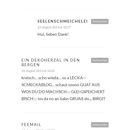
SEELENSCHMEICHELEI
Antworten
19. August 2013 at 10:17
Hui, lieben Dank!
EIN DEKOHERZAL IN DEN
Antworten
BERGEN
18. August 2013 at 16:02
kreisch… scho wieda… so a LECKA—
SCMECKABLOG… schaut soooo GUAT AUS
WOS DU DO MACHSCH::: GLEI GSPEICHERT
BISCH::: los da no an liabn GRUAß do,,, BIRGIT
FEEMAIL
Antworten