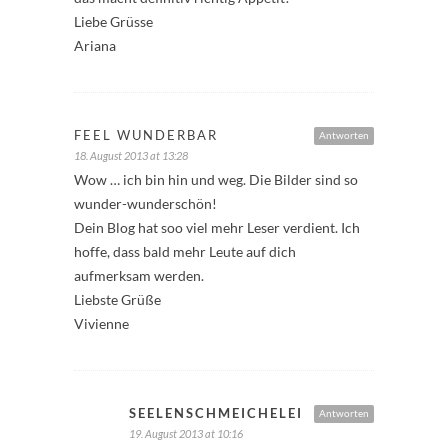
Liebe Grüsse
Ariana
FEEL WUNDERBAR
Antworten
18. August 2013 at 13:28
Wow … ich bin hin und weg. Die Bilder sind so
wunder-wunderschön!
Dein Blog hat soo viel mehr Leser verdient. Ich
hoffe, dass bald mehr Leute auf dich
aufmerksam werden.
Liebste Grüße
Vivienne
SEELENSCHMEICHELEI
Antworten
19. August 2013 at 10:16