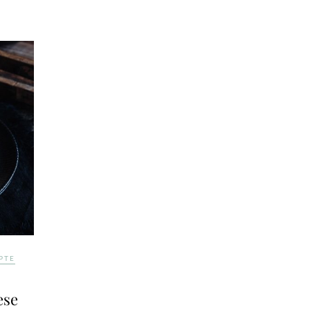
PTE
ese