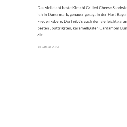
Das vielleicht beste Kimchi Grilled Cheese Sandwi
ich in Dänermark, genauer gesagt in der Hart Bager
Frederiksberg. Dort gibt´s auch den vielleicht garan
besten , buttrigsten, karamelligsten Cardamom Bun
dir…
15. Januar 2023