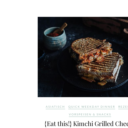
ASIATISCH
QUICK WEEKDAY DINNER
REZE
VORSPEISEN & SNACKS
{Eat this!} Kimchi Grilled Che