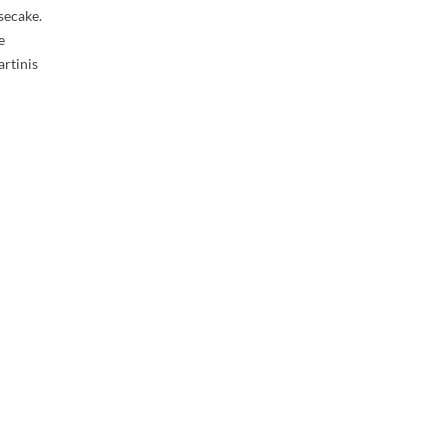
secake.
e
rtinis