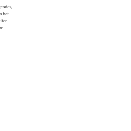
gendes,
n hat
elten
ahr…