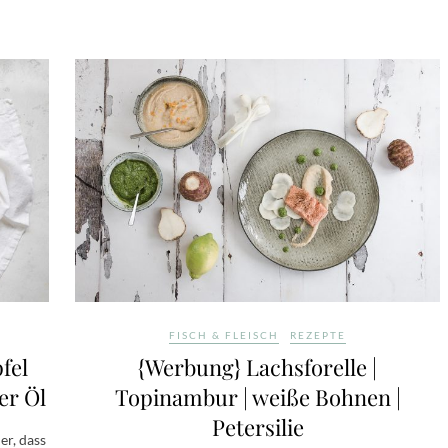
FISCH & FLEISCH
REZEPTE
fel
{Werbung} Lachsforelle |
er Öl
Topinambur | weiße Bohnen |
Petersilie
her, dass