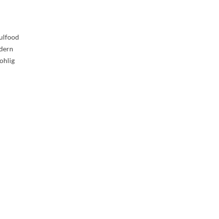
oulfood
ndern
ohlig