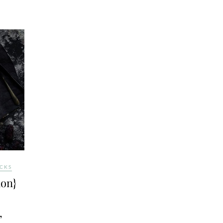
ACKS
on}
,