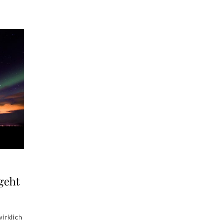
geht
wirklich