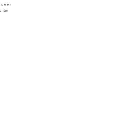
s waren
ichter