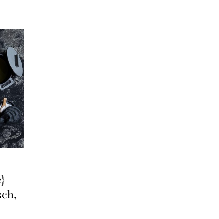
}
sch,