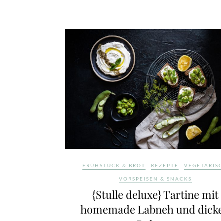
FRÜHSTÜCK & BROT
REZEPTE
VEGETARIS
VORSPEISEN & SNACKS
{Stulle deluxe} Tartine mit
homemade Labneh und dick