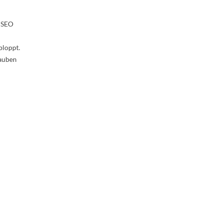
e SEO
ploppt.
auben