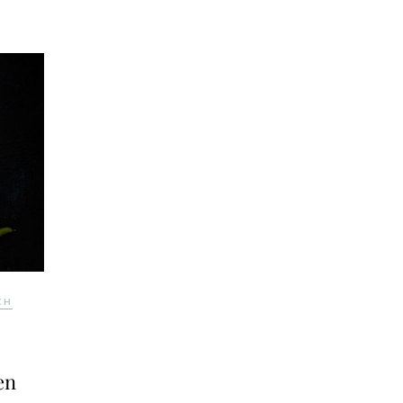
CH
en