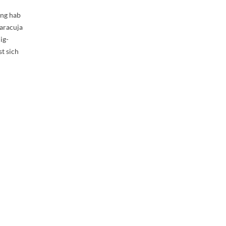
ng hab
aracuja
ig-
st sich