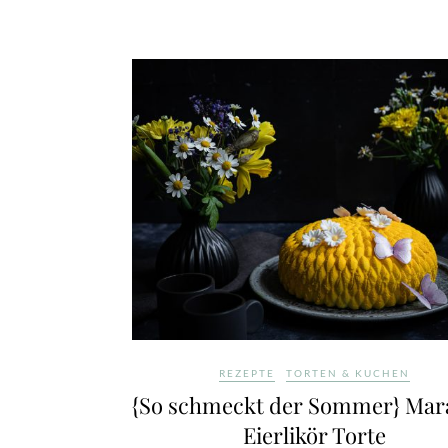
REZEPTE
TORTEN & KUCHEN
{So schmeckt der Sommer} Mar
Eierlikör Torte